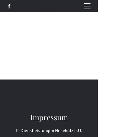
IT-Dienstleistungen Neschütz
Ihr IT-Dienstleister im Gurktal
office@it-dn.at
+43 664 244 99 71
Impressum
IT-Dienstleistungen Neschütz e.U.